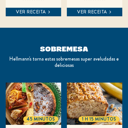
avaliação
avaliação
enviada
enviada
VER RECEITA
VER RECEITA
para
para
este
este
recipe
recipe
SOBREMESA
Hellmann's torna estas sobremesas super aveludadas e
deliciosas
45 MINUTOS
1 H 15 MINUTOS
TOTALTIME
TOTALTIME