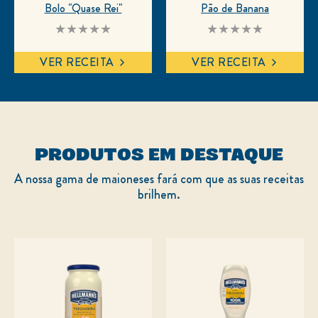
Bolo "Quase Rei"
Pão de Banana
Nenhuma
Nenhuma
avaliação
avaliação
enviada
enviada
VER RECEITA
VER RECEITA
para
para
este
este
recipe
recipe
PRODUTOS EM DESTAQUE
A nossa gama de maioneses fará com que as suas receitas
brilhem.