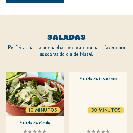
este
recipe
SALADAS
Perfeitas para acompanhar um prato ou para fazer com
as sobras do dia de Natal.
Salada de Couscous
10 MINUTOS
30 MINUTOS
TOTALTIME
TOTALTIME
Salada de rúcula
Nenhuma
Nenhuma