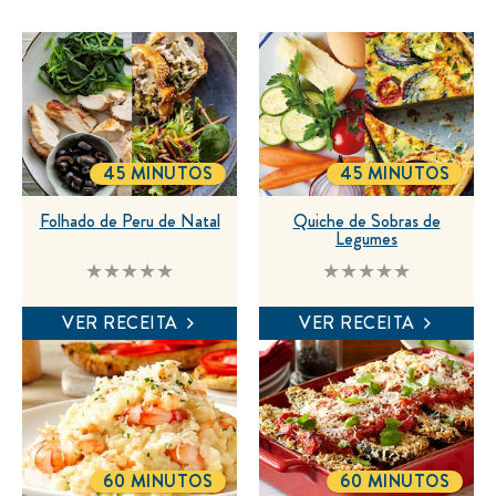
45 MINUTOS
45 MINUTOS
TOTALTIME
TOTALTIME
Folhado de Peru de Natal
Quiche de Sobras de
Legumes
Nenhuma
Nenhuma
avaliação
avaliação
enviada
enviada
VER RECEITA
VER RECEITA
para
para
este
este
recipe
recipe
60 MINUTOS
60 MINUTOS
TOTALTIME
TOTALTIME