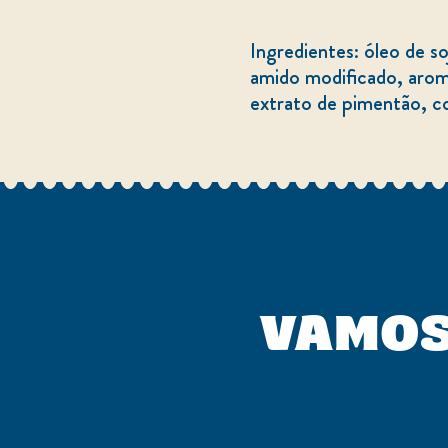
ingredientes: óleo de soja1 (64%), água, vinagre de vinho branco, gema deovo (5%), açúcar, sal,
amido modificado, aroma
extrato de pimentão, co
VAMOS