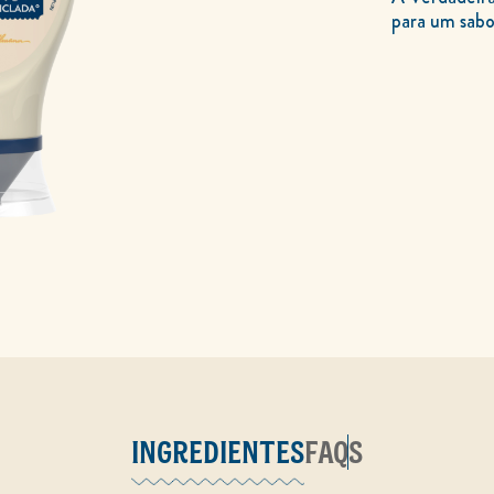
para um sabo
INGREDIENTES
FAQS