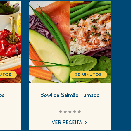
NUTOS
20 MINUTOS
ALTIME
TOTALTIME
os
Bowl de Salmão Fumado
Nenhuma
avaliação
enviada
VER RECEITA
para
este