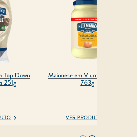
fa Top Down
Maionese em Vidro Hellmann's
s 251g
763g
DUTO
VER PRODUTO