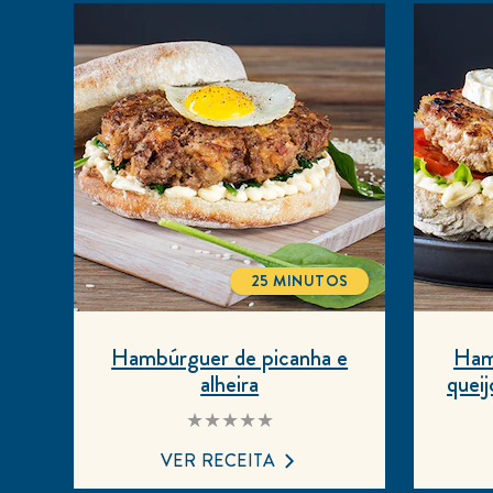
25 MINUTOS
TOTALTIME
Hambúrguer de picanha e
Ham
alheira
queij
Nenhuma
avaliação
enviada
VER RECEITA
para
este