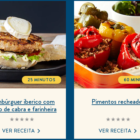
25 MINUTOS
60 MI
TOTALTIME
TOT
búrguer iberico com
Pimentos rechead
o de cabra e farinheira
Nenhuma
Nenhuma
avaliação
avaliação
enviada
enviada
VER RECEITA
VER RECEITA
para
para
este
este