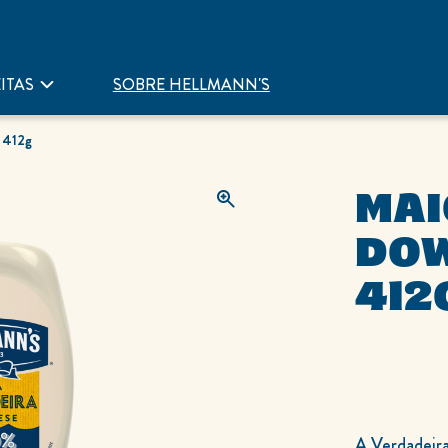
ITAS
SOBRE HELLMANN'S
 412g
MAIONESE TOP
DOW
412
A Verdadeira Maionese, feita com ingredientes de alta qualidade