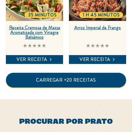
35 MINUTOS
1 H 45 MINUTOS
TOTALTIME
TOTALTIME
Receita Cremosa de Massa
Arroz Imperial de Frango
Aromatizada com Vinagre
Balsâmico
Nenhuma
Nenhuma
avaliação
avaliação
enviada
enviada
VER RECEITA
VER RECEITA
para
para
este
este
recipe
recipe
CARREGAR +20 RECEITAS
PROCURAR POR PRATO