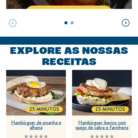
VER RECEITAS
Receitas de Natal
EXPLORE AS NOSSAS
RECEITAS
25 MINUTOS
25 MINUTOS
TOTALTIME
TOTALTIME
Hambúrguer de picanha e
Hambúrguer iberico com
alheira
queijo de cabra e farinheira
Nenhuma
Nenhuma