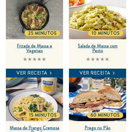
25 MINUTOS
10 MINUTOS
TOTALTIME
TOTALTIME
Fritada de Massa e
Salada de Massa com
Vegetais
Pesto
Nenhuma
Nenhuma
avaliação
avaliação
enviada
enviada
VER RECEITA
VER RECEITA
para
para
este
este
recipe
recipe
15 MINUTOS
60 MINUTOS
TOTALTIME
TOTALTIME
Massa de Frango Cremosa
Prego no Pão