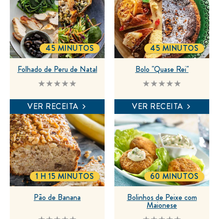
45 MINUTOS
45 MINUTOS
TOTALTIME
TOTALTIME
Folhado de Peru de Natal
Bolo "Quase Rei"
Nenhuma
Nenhuma
avaliação
avaliação
enviada
enviada
VER RECEITA
VER RECEITA
para
para
este
este
recipe
recipe
1 H 15 MINUTOS
60 MINUTOS
TOTALTIME
TOTALTIME
Pão de Banana
Bolinhos de Peixe com
Maionese
Nenhuma
Nenhuma