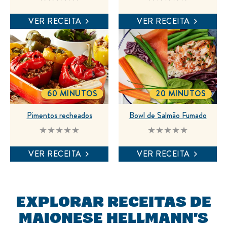
avaliação
avaliação
enviada
enviada
VER RECEITA
VER RECEITA
para
para
este
este
recipe
recipe
60 MINUTOS
20 MINUTOS
TOTALTIME
TOTALTIME
Pimentos recheados
Bowl de Salmão Fumado
Nenhuma
Nenhuma
avaliação
avaliação
enviada
enviada
VER RECEITA
VER RECEITA
para
para
este
este
recipe
recipe
EXPLORAR RECEITAS DE
MAIONESE HELLMANN'S