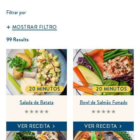
Filtrar por
MOSTRAR FILTRO
99 Results
20 MINUTOS
20 MINUTOS
TOTALTIME
TOTALTIME
Salada de Batata
Bowl de Salmão Fumado
Nenhuma
Nenhuma
avaliação
avaliação
enviada
enviada
VER RECEITA
VER RECEITA
para
para
este
este
recipe
recipe