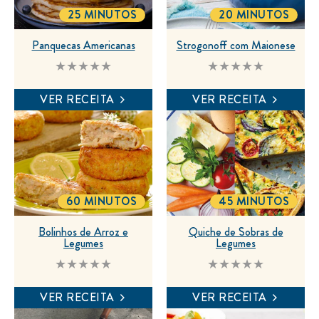
25 MINUTOS
20 MINUTOS
TOTALTIME
TOTALTIME
Panquecas Americanas
Strogonoff com Maionese
Nenhuma
Nenhuma
avaliação
avaliação
enviada
enviada
VER RECEITA
VER RECEITA
para
para
este
este
recipe
recipe
60 MINUTOS
45 MINUTOS
TOTALTIME
TOTALTIME
Bolinhos de Arroz e
Quiche de Sobras de
Legumes
Legumes
Nenhuma
Nenhuma
avaliação
avaliação
enviada
enviada
VER RECEITA
VER RECEITA
para
para
este
este
recipe
recipe