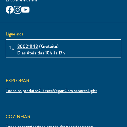
Ligue-nos
800211143
(Gratuito)
Dias úteis das 10h às 17h
EXPLORAR
Todos os produtos
Clássica
Vegan
Com sabores
Light
COZINHAR
Todas as receitas
Receitas rápidas
Receitas vegan