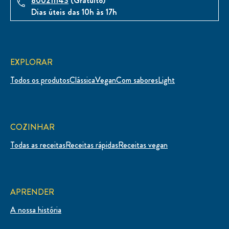
800211143
(Gratuito)
Dias úteis das 10h às 17h
EXPLORAR
Todos os produtos
Clássica
Vegan
Com sabores
Light
COZINHAR
Todas as receitas
Receitas rápidas
Receitas vegan
APRENDER
A nossa história