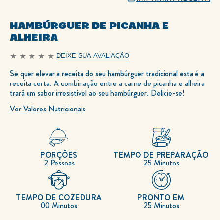
HAMBÚRGUER DE PICANHA E
ALHEIRA
DEIXE SUA AVALIAÇÃO
Nenhuma
avaliação
Se quer elevar a receita do seu hambúrguer tradicional esta é a
enviada
receita certa. A combinação entre a carne de picanha e alheira
para
este
trará um sabor irresistível ao seu hambúrguer. Delicie-se!
recipe
Ver Valores Nutricionais
PORÇÕES
TEMPO DE PREPARAÇÃO
2 Pessoas
25 Minutos
TEMPO DE COZEDURA
PRONTO EM
00 Minutos
25 Minutos