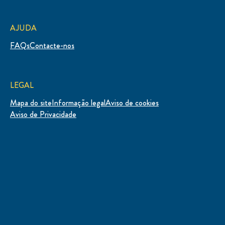
AJUDA
FAQs
Contacte-nos
LEGAL
Mapa do site
Informação legal
Aviso de cookies
Aviso de Privacidade
LOCALIZAÇÃO
Portugal
Alterar Localização
© 2026 Unilever. Todos os direitos reservados.
Este website é dirigido apenas a consumidores em