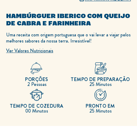
HAMBÚRGUER IBERICO COM QUEIJO
DE CABRA E FARINHEIRA
DEIXE SUA AVALIAÇÃO
Nenhuma
avaliação
Uma receita com origem portuguesa que o vai levar a viajar pelos
enviada
melhores sabores da nossa terra. Irresistível!
para
este
Ver Valores Nutricionais
recipe
PORÇÕES
TEMPO DE PREPARAÇÃO
2 Pessoas
25 Minutos
TEMPO DE COZEDURA
PRONTO EM
00 Minutos
25 Minutos