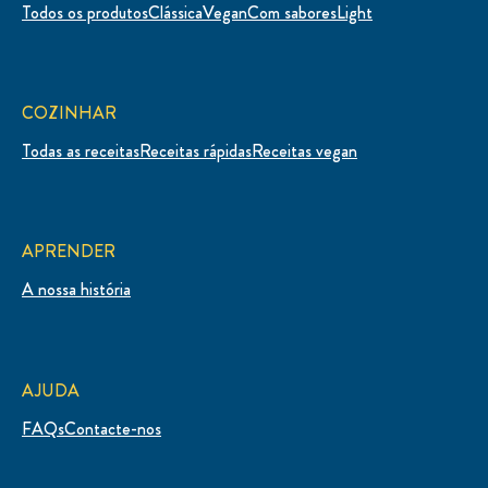
Encontre-nos em
Ligue-nos
800211143
(Gratuito)
Dias úteis das 10h às 17h
EXPLORAR
Todos os produtos
Clássica
Vegan
Com sabores
Light
COZINHAR